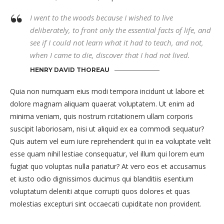
I went to the woods because I wished to live
deliberately, to front only the essential facts of life, and
see if I could not learn what it had to teach, and not,
when I came to die, discover that I had not lived.
HENRY DAVID THOREAU
Quia non numquam eius modi tempora incidunt ut labore et
dolore magnam aliquam quaerat voluptatem. Ut enim ad
minima veniam, quis nostrum rcitationem ullam corporis
suscipit laboriosam, nisi ut aliquid ex ea commodi sequatur?
Quis autem vel eum iure reprehenderit qui in ea voluptate velit
esse quam nihil lestiae consequatur, vel illum qui lorem eum
fugiat quo voluptas nulla pariatur? At vero eos et accusamus
et iusto odio dignissimos ducimus qui blanditiis esentium
voluptatum deleniti atque corrupti quos dolores et quas
molestias excepturi sint occaecati cupiditate non provident.