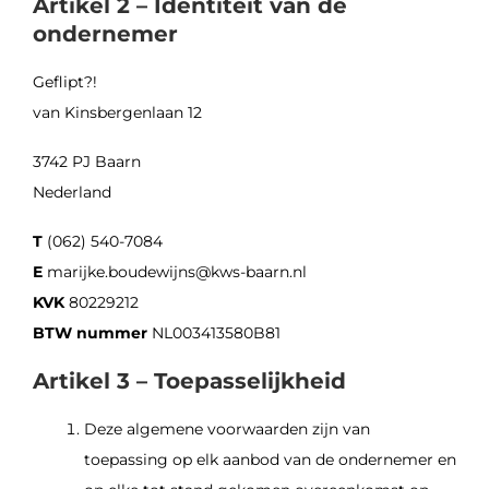
Artikel 2 – Identiteit van de
ondernemer
Geflipt?!
van Kinsbergenlaan 12
3742 PJ Baarn
Nederland
T
(062) 540-7084
E
marijke.boudewijns@kws-baarn.nl
KVK
80229212
BTW nummer
NL003413580B81
Artikel 3 – Toepasselijkheid
Deze algemene voorwaarden zijn van
toepassing op elk aanbod van de ondernemer en