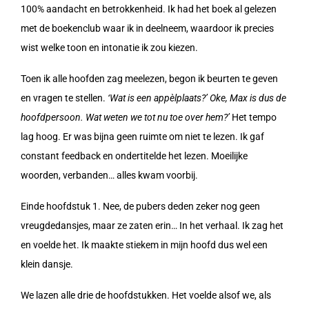
100% aandacht en betrokkenheid. Ik had het boek al gelezen
met de boekenclub waar ik in deelneem, waardoor ik precies
wist welke toon en intonatie ik zou kiezen.
Toen ik alle hoofden zag meelezen, begon ik beurten te geven
en vragen te stellen.
‘Wat is een appèlplaats?’
Oke, Max is dus de
hoofdpersoon. Wat weten we tot nu toe over hem?’
Het tempo
lag hoog. Er was bijna geen ruimte om niet te lezen. Ik gaf
constant feedback en ondertitelde het lezen. Moeilijke
woorden, verbanden… alles kwam voorbij.
Einde hoofdstuk 1. Nee, de pubers deden zeker nog geen
vreugdedansjes, maar ze zaten erin… In het verhaal. Ik zag het
en voelde het. Ik maakte stiekem in mijn hoofd dus wel een
klein dansje.
We lazen alle drie de hoofdstukken. Het voelde alsof we, als