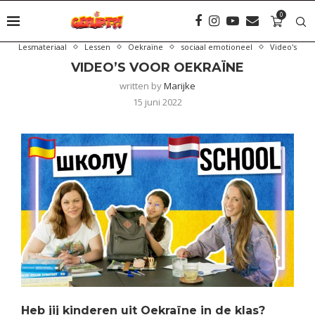
0
Lesmateriaal
Lessen
Oekraïne
sociaal emotioneel
Video's
VIDEO’S VOOR OEKRAÏNE
written by
Marijke
15 juni 2022
Heb jij kinderen uit Oekraïne in de klas?