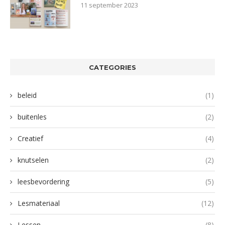
11 september 2023
CATEGORIES
beleid
(1)
buitenles
(2)
Creatief
(4)
knutselen
(2)
leesbevordering
(5)
Lesmateriaal
(12)
Lessen
(8)