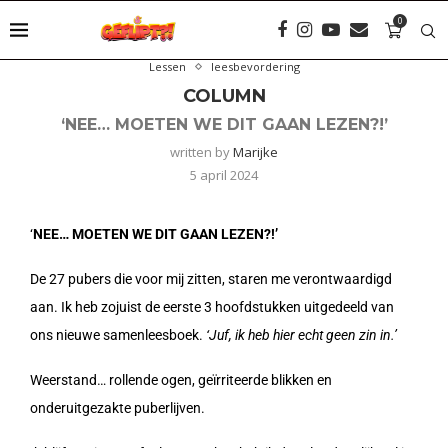
0
Lessen
leesbevordering
COLUMN
‘NEE… MOETEN WE DIT GAAN LEZEN?!’
written by
Marijke
5 april 2024
‘
NEE… MOETEN WE DIT GAAN LEZEN?!’
De 27 pubers die voor mij zitten, staren me verontwaardigd
aan. Ik heb zojuist de eerste 3 hoofdstukken uitgedeeld van
ons nieuwe samenleesboek.
‘Juf, ik heb hier echt geen zin in.’
Weerstand… rollende ogen, geïrriteerde blikken en
onderuitgezakte puberlijven.