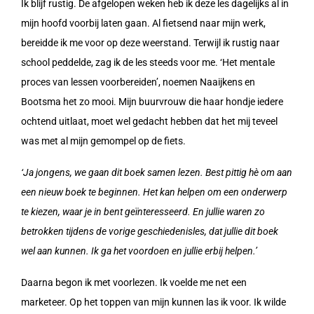
Ik blijf rustig. De afgelopen weken heb ik deze les dagelijks al in
mijn hoofd voorbij laten gaan. Al fietsend naar mijn werk,
bereidde ik me voor op deze weerstand. Terwijl ik rustig naar
school peddelde, zag ik de les steeds voor me. ‘Het mentale
proces van lessen voorbereiden’, noemen Naaijkens en
Bootsma het zo mooi. Mijn buurvrouw die haar hondje iedere
ochtend uitlaat, moet wel gedacht hebben dat het mij teveel
was met al mijn gemompel op de fiets.
‘Ja jongens, we gaan dit boek samen lezen. Best pittig hè om aan
een nieuw boek te beginnen. Het kan helpen om een onderwerp
te kiezen, waar je in bent geïnteresseerd. En jullie waren zo
betrokken tijdens de vorige geschiedenisles, dat jullie dit boek
wel aan kunnen. Ik ga het voordoen en jullie erbij helpen.’
Daarna begon ik met voorlezen. Ik voelde me net een
marketeer. Op het toppen van mijn kunnen las ik voor. Ik wilde