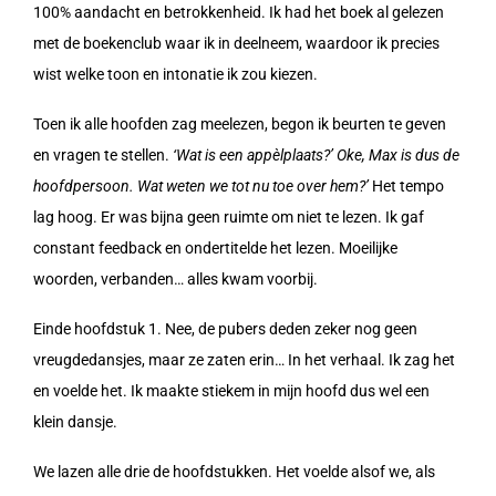
100% aandacht en betrokkenheid. Ik had het boek al gelezen
met de boekenclub waar ik in deelneem, waardoor ik precies
wist welke toon en intonatie ik zou kiezen.
Toen ik alle hoofden zag meelezen, begon ik beurten te geven
en vragen te stellen.
‘Wat is een appèlplaats?’
Oke, Max is dus de
hoofdpersoon. Wat weten we tot nu toe over hem?’
Het tempo
lag hoog. Er was bijna geen ruimte om niet te lezen. Ik gaf
constant feedback en ondertitelde het lezen. Moeilijke
woorden, verbanden… alles kwam voorbij.
Einde hoofdstuk 1. Nee, de pubers deden zeker nog geen
vreugdedansjes, maar ze zaten erin… In het verhaal. Ik zag het
en voelde het. Ik maakte stiekem in mijn hoofd dus wel een
klein dansje.
We lazen alle drie de hoofdstukken. Het voelde alsof we, als