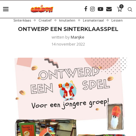
0
Sinterklaas
Creatief
knutselen
Lesmateriaal
Lessen
ONTWERP EEN SINTERKLAASSPEL
written by
Marijke
14 november 2022