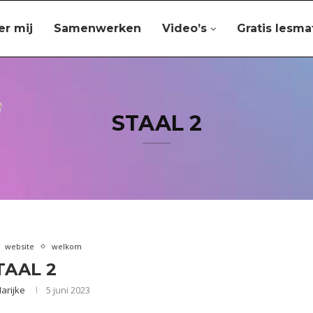
er mij
Samenwerken
Video’s
Gratis lesma
STAAL 2
website
welkom
TAAL 2
arijke
5 juni 2023