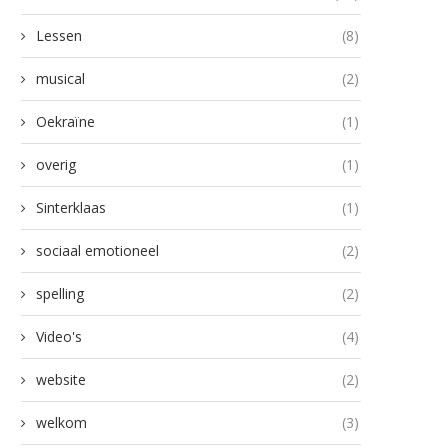
Lessen
(8)
musical
(2)
Oekraïne
(1)
overig
(1)
Sinterklaas
(1)
sociaal emotioneel
(2)
spelling
(2)
Video's
(4)
website
(2)
welkom
(3)