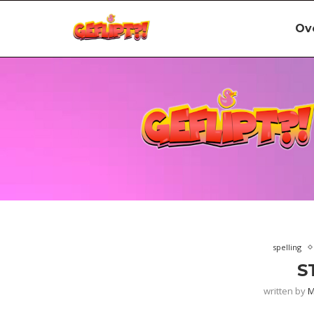
Ov
spelling
S
written by
M