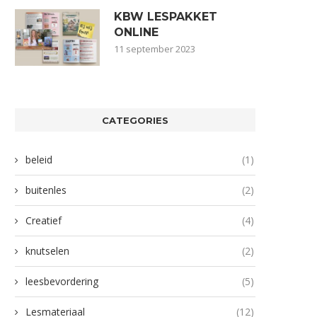
KBW LESPAKKET
ONLINE
11 september 2023
CATEGORIES
beleid
(1)
buitenles
(2)
Creatief
(4)
knutselen
(2)
leesbevordering
(5)
Lesmateriaal
(12)