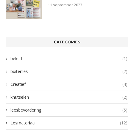
11 september 2023
CATEGORIES
beleid
(1)
buitenles
(2)
Creatief
(4)
knutselen
(2)
leesbevordering
(5)
Lesmateriaal
(12)